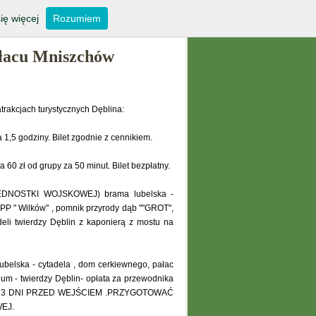
KONTAKT
ię więcej
Rozumiem
pałacu Mniszchów
rakcjach turystycznych Dęblina:
5 godziny. Bilet zgodnie z cennikiem.
zł od grupy za 50 minut. Bilet bezpłatny.
DNOSTKI WOJSKOWEJ) brama lubelska -
PP " Wilków" , pomnik przyrody dąb ""GROT",
deli twierdzy Dęblin z kaponierą z mostu na
ska - cytadela , dom cerkiewnego, pałac
m - twierdzy Dęblin- opłata za przewodnika
 NA 3 DNI PRZED WEJŚCIEM .PRZYGOTOWAĆ
EJ.