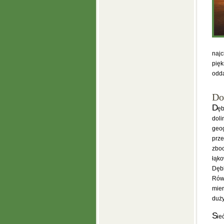
najc
pię
odda
Do
D
ęb
doli
geog
prze
zboc
łąko
Dęb
Równ
mier
duży
S
ie