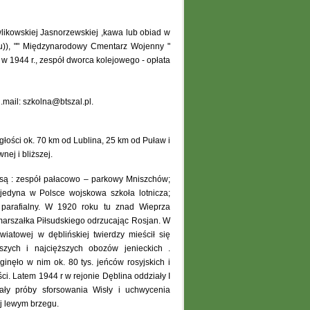
likowskiej Jasnorzewskiej ,kawa lub obiad w
cu)), "" Międzynarodowy Cmentarz Wojenny "
 w 1944 r., zespół dworca kolejowego - opłata
.mail: szkolna@btszal.pl.
łości ok. 70 km od Lublina, 25 km od Puław i
nej i bliższej.
 są : zespół pałacowo – parkowy Mniszchów;
 jedyna w Polsce wojskowa szkoła lotnicza;
ł parafialny. W 1920 roku tu znad Wieprza
marszałka Piłsudskiego odrzucając Rosjan. W
światowej w dęblińskiej twierdzy mieścił się
szych i najcięższych obozów jenieckich .
zginęło w nim ok. 80 tys. jeńców rosyjskich i
i. Latem 1944 r w rejonie Dęblina oddziały I
ły próby sforsowania Wisły i uchwycenia
j lewym brzegu.