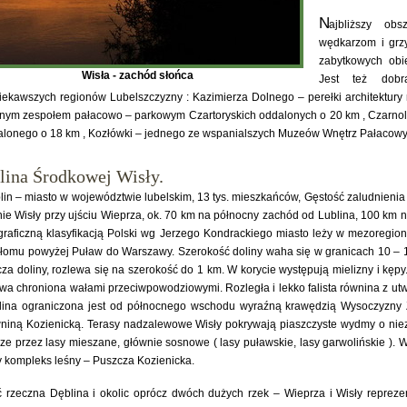
N
ajbliższy ob
wędkarzom i grz
zabytkowych obi
Wisła - zachód słońca
Jest też dob
iekawszych regionów Lubelszczyzny : Kazimierza Dolnego – perełki architektur
knym zespołem pałacowo – parkowym Czartoryskich oddalonych o 20 km , Czarn
lonego o 18 km , Kozłówki – jednego ze wspanialszych Muzeów Wnętrz Pałacowyc
lina Środkowej Wisły.
lin – miasto w województwie lubelskim, 13 tys. mieszkańców, Gęstość zaludnieni
nie Wisły przy ujściu Wieprza, ok. 70 km na północny zachód od Lublina, 100 km 
raficzną klasyfikacją Polski wg Jerzego Kondrackiego miasto leży w mezoregio
łomu powyżej Puław do Warszawy. Szerokość doliny waha się w granicach 10 – 1
za doliny, rozlewa się na szerokość do 1 km. W korycie występują mielizny i kę
wa chroniona wałami przeciwpowodziowymi. Rozległa i lekko falista równina z utwo
lina ograniczona jest od północnego wschodu wyraźną krawędzią Wysoczyzny 
iną Kozienicką. Terasy nadzalewowe Wisły pokrywają piaszczyste wydmy o niez
ze przez lasy mieszane, głównie sosnowe ( lasy puławskie, lasy garwolińskie ). 
 kompleks leśny – Puszcza Kozienicka.
ć rzeczna Dęblina i okolic oprócz dwóch dużych rzek – Wieprza i Wisły repreze