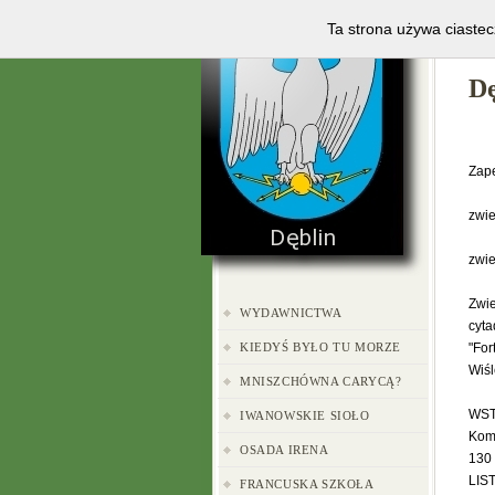
H
Ta strona używa ciastec
Dę
Zape
zwie
zwie
Zwi
WYDAWNICTWA
cyta
KIEDYŚ BYŁO TU MORZE
"For
Wiśl
MNISZCHÓWNA CARYCĄ?
WST
IWANOWSKIE SIOŁO
Komn
OSADA IRENA
130
LIS
FRANCUSKA SZKOŁA