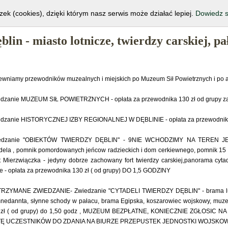
OME
GALERIA
GASTRONOMIA
NOCLEGI
zek (cookies), dzięki którym nasz serwis może działać lepiej.
Dowiedz s
blin - miasto lotnicze, twierdzy carskiej, 
wniamy przewodników muzealnych i miejskich po Muzeum Sił Powietrznych i po at
dzanie MUZEUM SIŁ POWIETRZNYCH - opłata za przewodnika 130 zł od grupy za 1,
dzanie HISTORYCZNEJ IZBY REGIONALNEJ W DĘBLINIE - opłata za przewodnika 60 
edzanie "OBIEKTÓW TWIERDZY DĘBLIN" - 9NIE WCHODZIMY NA TEREN JE
dela , pomnik pomordowanych jeńcow radzieckich i dom cerkiewnego, pomnik 15 
t Mierzwiączka - jedyny dobrze zachowany fort twierdzy carskiej,panorama cyta
e - opłata za przewodnika 130 zł ( od grupy) DO 1,5 GODZINY
RZYMANE ZWIEDZANIE- Zwiedzanie "CYTADELI TWIERDZY DĘBLIN" - brama lubel
edannta, słynne schody w pałacu, brama Egipska, koszarowiec wojskowy, muzeu
 zł ( od grupy) do 1,50 godz , MUZEUM BEZPŁATNE, KONIECZNIE ZGŁOSIC
TĘ UCZESTNIKÓW DO ZDANIA NA BIURZE PRZEPUSTEK JEDNOSTKI WOJSKOW