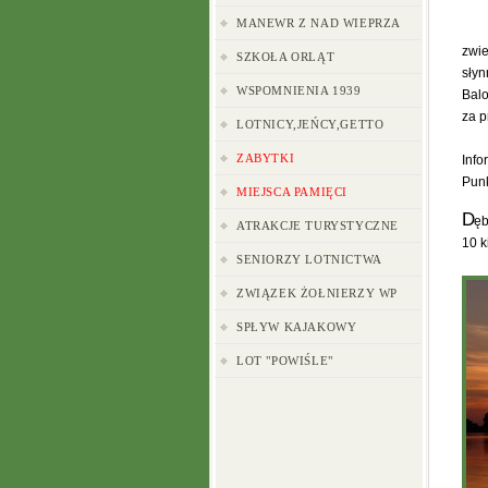
MANEWR Z NAD WIEPRZA
zwie
SZKOŁA ORLĄT
słyn
WSPOMNIENIA 1939
Balo
za p
LOTNICY,JEŃCY,GETTO
ZABYTKI
Info
Punk
MIEJSCA PAMIĘCI
D
ęb
ATRAKCJE TURYSTYCZNE
10 k
SENIORZY LOTNICTWA
ZWIĄZEK ŻOŁNIERZY WP
SPŁYW KAJAKOWY
LOT "POWIŚLE"