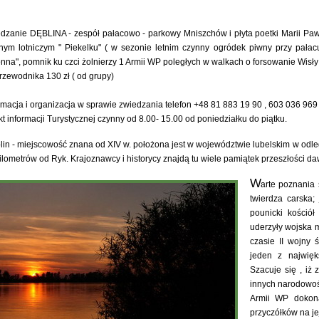
dzanie DĘBLINA - zespół pałacowo - parkowy Mniszchów i płyta poetki Marii Paw
nym lotniczym " Piekelku" ( w sezonie letnim czynny ogródek piwny przy pała
nna", pomnik ku czci żolnierzy 1 Armii WP poległych w walkach o forsowanie Wisły
rzewodnika 130 zł ( od grupy)
rmacja i organizacja w sprawie zwiedzania telefon +48 81 883 19 90 , 603 036 969 
t informacji Turystycznej czynny od 8.00- 15.00 od poniedziałku do piątku.
lin - miejscowość znana od XIV w. położona jest w województwie lubelskim w odleg
ilometrów od Ryk. Krajoznawcy i historycy znajdą tu wiele pamiątek przeszłości daw
W
arte poznania
twierdza carska;
pounicki kośció
uderzyły wojska 
czasie II wojny 
jeden z najwięk
Szacuje się , iż 
innych narodowośc
Armii WP dokona
przyczółków na je