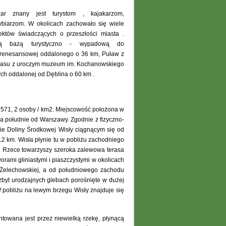
szar znany jest turystom , kajakarzom,
ybiarzom. W okolicach zachowało się wiele
ektów świadczących o przeszłości miasta .
rą bazą turystyczno - wypadową do
y renesansowej oddalonego o 36 km, Puław z
olasu z uroczym muzeum im. Kochanowskiego
h oddalonej od Dęblina o 60 km .
a 571, 2 osoby / km2. Miejscowość położona w
na południe od Warszawy. Zgodnie z fizyczno-
nie Doliny Środkowej Wisły ciągnącym się od
2 km. Wisła płynie tu w pobliżu zachodniego
py. Rzece towarzyszy szeroka zalewowa terasa
rami gliniastymi i piaszczystymi w okolicach
Żelechowskiej, a od południowego zachodu
byt urodzajnych glebach porośnięte w dużej
W pobliżu na lewym brzegu Wisły znajduje się
ntowana jest przez niewielką rzekę, płynącą