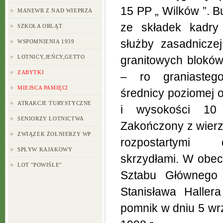
15 PP „ Wilków ”. 
MANEWR Z NAD WIEPRZA
ze składek kadry 
SZKOŁA ORLĄT
służby zasadnicze
WSPOMNIENIA 1939
LOTNICY,JEŃCY,GETTO
granitowych bloków
ZABYTKI
– ro graniasteg
MIEJSCA PAMIĘCI
średnicy poziomej 
ATRAKCJE TURYSTYCZNE
i wysokości 10
SENIORZY LOTNICTWA
Zakończony z wierz
ZWIĄZEK ŻOŁNIERZY WP
rozpostartymi
SPŁYW KAJAKOWY
skrzydłami. W obec
LOT "POWIŚLE"
Sztabu Głównego
Stanisława Haller
pomnik w dniu 5 wr