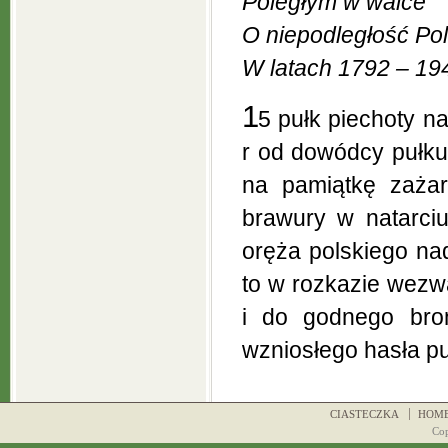
Poległym w walce
O niepodległość Pol
W latach 1792 – 19
1
5 pułk piechoty n
r od dowódcy pułku
na pamiątkę zażar
brawury w natarciu
oręża polskiego na
to w rozkazie wezw
i do godnego bro
wzniosłego hasła pu
CIASTECZKA
HOM
Co