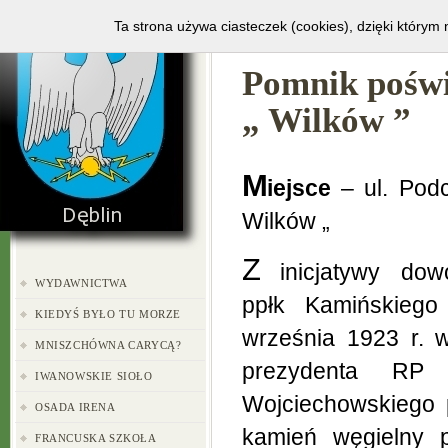
HOME
GALERIA
Ta strona używa ciasteczek (cookies), dzięki którym 
Pomnik poświ
„ Wilków ”
M
iejsce
– ul. Pod
Wilków „
Z
inicjatywy dow
WYDAWNICTWA
ppłk Kamińskieg
KIEDYŚ BYŁO TU MORZE
września 1923 r. 
MNISZCHÓWNA CARYCĄ?
prezydenta RP S
IWANOWSKIE SIOŁO
Wojciechowskiego
OSADA IRENA
kamień węgielny 
FRANCUSKA SZKOŁA