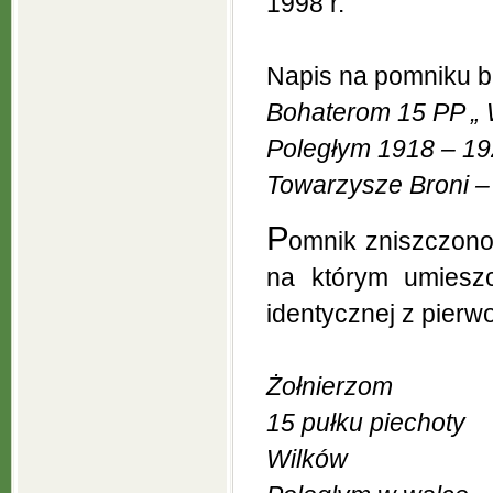
1998 r.
Napis na pomniku br
Bohaterom 15 PP „ 
Poległym 1918 – 1
Towarzysze Broni –
P
omnik zniszczono 
na którym umieszc
identycznej z pierwo
Żołnierzom
15 pułku piechoty
Wilków