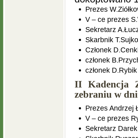
Prezes W.Ziółko
V – ce prezes S
Sekretarz A.Łuc
Skarbnik T.Sujk
Członek D.Cenki
członek B.Przy
członek D.Rybik
II Kadencja 
zebraniu w dni
Prezes Andrzej 
V – ce prezes R
Sekretarz Darek