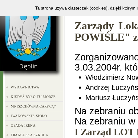
HOME
GALERIA
Ta strona używa ciasteczek (cookies), dzięki którym 
Zarządy Loka
POWIŚLE" z s
Zorganizow
3.03.2004r. któ
Włodzimierz No
Andrzej Łuczyńs
WYDAWNICTWA
Mariusz Łuczyńs
KIEDYŚ BYŁO TU MORZE
MNISZCHÓWNA CARYCĄ?
Na zebraniu o
IWANOWSKIE SIOŁO
Na zebraniu w 
OSADA IRENA
I Zarząd LOT 
FRANCUSKA SZKOŁA