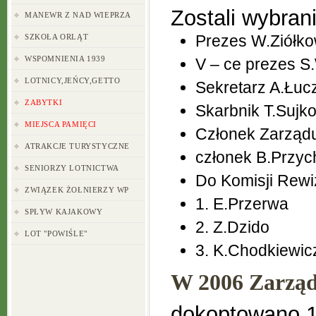
Zostali wybrani
MANEWR Z NAD WIEPRZA
Prezes W.Ziółko
SZKOŁA ORLĄT
WSPOMNIENIA 1939
V – ce prezes S
LOTNICY,JEŃCY,GETTO
Sekretarz A.Łuc
ZABYTKI
Skarbnik T.Sujk
MIEJSCA PAMIĘCI
Członek Zarządu
ATRAKCJE TURYSTYCZNE
członek B.Przy
SENIORZY LOTNICTWA
Do Komisji Rewiz
ZWIĄZEK ŻOŁNIERZY WP
1. E.Przerwa
SPŁYW KAJAKOWY
2. Z.Dzido
LOT "POWIŚLE"
3. K.Chodkiewic
W 2006 Zarząd 
dokoptowano 1